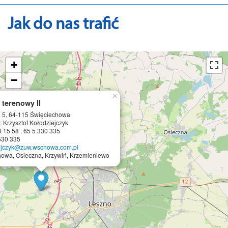
Jak do nas trafić
+
−
×
 terenowy II
 5, 64-115 Święciechowa
: Krzysztof Kołodziejczyk
4 15 58 , 65 5 330 335
 530 335
iejczyk@zuw.wschowa.com.pl
owa, Osieczna, Krzywiń, Krzemieniewo