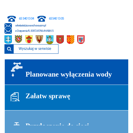
65 540 13 04
65 540 13 05
sekretariat@zuw.wschowa.com.pl
e-Doręczenia
: PL-50972-81766-AHABA-15
Planowane wyłączenia wody
Załatw sprawę
Przyłączenie do sieci