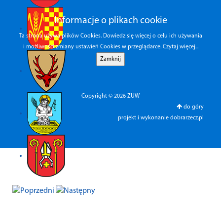
Informacje o plikach cookie
Ta strona używa plików Cookies. Dowiedz się więcej o celu ich używania
i możliwości zmiany ustawień Cookies w przeglądarce.
Czytaj więcej...
Copyright © 2026 ZUW
do góry
projekt i wykonanie
dobrarzecz.pl