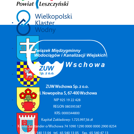
ZUW Wschowa Sp. z o.o.
ul. Nowopolna 5, 67-400 Wschowa
NIP 925 19 22 428
REGON 080395387
KRS: 0000344800
Kapitał Zakładowy: 1.725.997,56 zł
Konto: Santander o/Wschowa 74 1090 1290 0000 0000 2900 8254
tel.
65 540 13 04
tel.
65 540 13 05
fax.
65 540 47 13