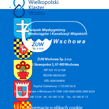
ZUW Wschowa Sp. z o.o.
ul. Nowopolna 5, 67-400 Wschowa
NIP 925 19 22 428
REGON 080395387
KRS: 0000344800
Kapitał Zakładowy: 1.725.997,56 zł
Konto: Santander o/Wschowa 74 1090 1290 0000 0000 2900 8254
tel.
65 540 13 04
tel.
65 540 13 05
fax.
65 540 47 13
Informacje o plikach cookie