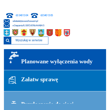
65 540 13 04
65 540 13 05
sekretariat@zuw.wschowa.com.pl
e-Doręczenia
: PL-50972-81766-AHABA-15
Planowane wyłączenia wody
Załatw sprawę
Przyłączenie do sieci