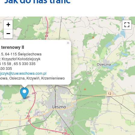
Jak do nas trafić
+
−
×
 terenowy II
 5, 64-115 Święciechowa
: Krzysztof Kołodziejczyk
4 15 58 , 65 5 330 335
 530 335
iejczyk@zuw.wschowa.com.pl
owa, Osieczna, Krzywiń, Krzemieniewo