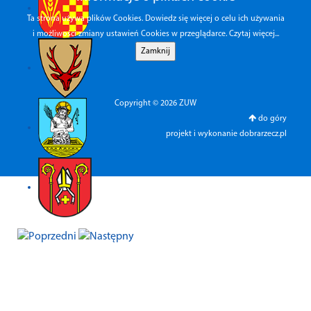
Ta strona używa plików Cookies. Dowiedz się więcej o celu ich używania
i możliwości zmiany ustawień Cookies w przeglądarce.
Czytaj więcej...
Copyright © 2026 ZUW
do góry
projekt i wykonanie
dobrarzecz.pl