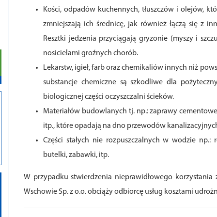
Kości, odpadów kuchennych, tłuszczów i olejów, kt
zmniejszają ich średnicę, jak również łączą się z i
Resztki jedzenia przyciągają gryzonie (myszy i szczu
nosicielami groźnych chorób.
Lekarstw, igieł, farb oraz chemikaliów innych niż pow
substancje chemiczne są szkodliwe dla pożyteczn
biologicznej części oczyszczalni ścieków.
Materiałów budowlanych tj. np.: zaprawy cementowe, gr
itp., które opadają na dno przewodów kanalizacyjnych
Części stałych nie rozpuszczalnych w wodzie np.: 
butelki, zabawki, itp.
W przypadku stwierdzenia nieprawidłowego korzystania 
Wschowie Sp. z o.o. obciąży odbiorcę usług kosztami udrożn