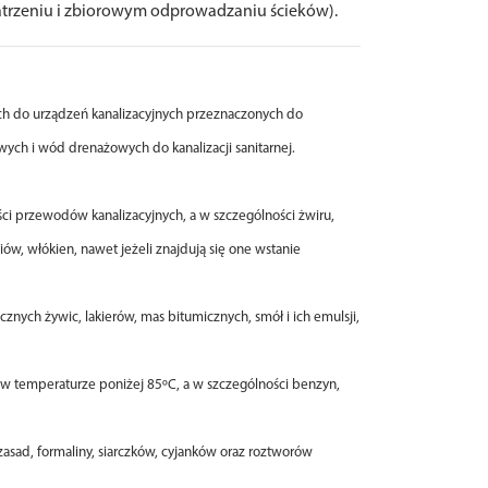
patrzeniu i zbiorowym odprowadzaniu ścieków).
ch do urządzeń kanalizacyjnych przeznaczonych do
h i wód drenażowych do kanalizacji sanitarnej.
 przewodów kanalizacyjnych, a w szczególności żwiru,
liów, włókien, nawet jeżeli znajdują się one wstanie
nych żywic, lakierów, mas bitumicznych, smół i ich emulsji,
 w temperaturze poniżej 85ºC, a w szczególności benzyn,
zasad, formaliny, siarczków, cyjanków oraz roztworów