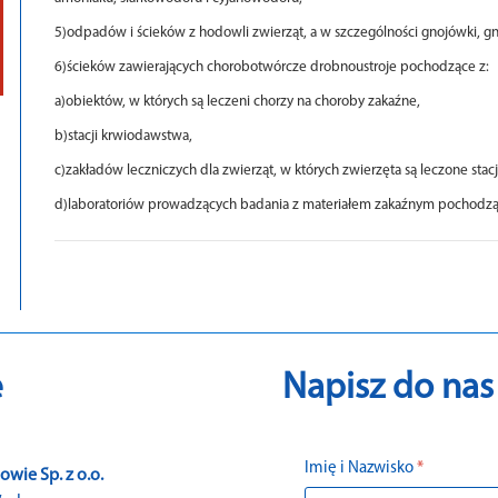
5)odpadów i ścieków z hodowli zwierząt, a w szczególności gnojówki, gn
6)ścieków zawierających chorobotwórcze drobnoustroje pochodzące z:
a)obiektów, w których są leczeni chorzy na choroby zakaźne,
b)stacji krwiodawstwa,
c)zakładów leczniczych dla zwierząt, w których zwierzęta są leczone stac
d)laboratoriów prowadzących badania z materiałem zakaźnym pochodzą
e
Napisz do nas
Imię i Nazwisko
*
ie Sp. z o.o.