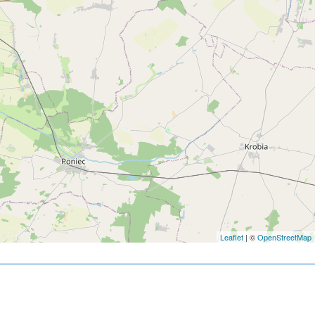
Leaflet
| ©
OpenStreetMap