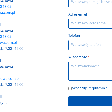
 Wschowa
0 13 05
wa.com.pl
Adres email
I
 Wschowa
Telefon
0 13 05
wa.com.pl
. 7:00 - 15:00
Wiadomość
*
I
ciechowa
howa.com.pl
. 7:00 - 15:00
Akceptuję regulamin *
I
dzyna