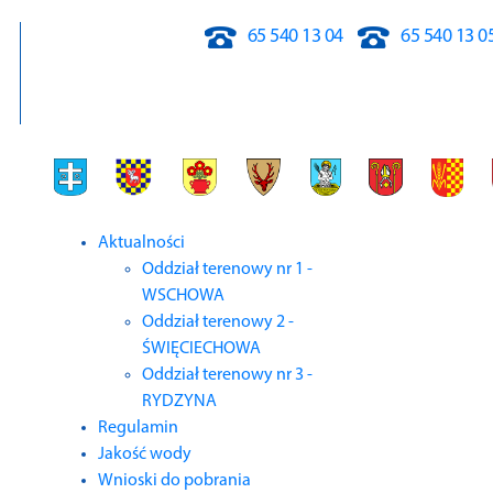
Wybierz swój
65 540 13 04
65 540 13 0
swój oddział:
Aktualności
Oddział terenowy nr 1 -
WSCHOWA
Oddział terenowy 2 -
ŚWIĘCIECHOWA
Oddział terenowy nr 3 -
RYDZYNA
Regulamin
Jakość wody
Wnioski do pobrania