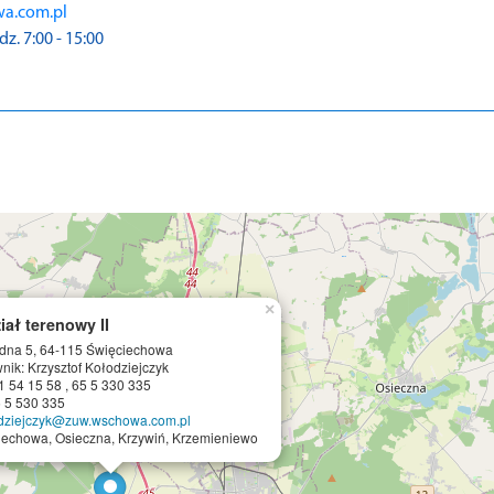
wa.com.pl
. 7:00 - 15:00
×
iał terenowy II
odna 5, 64-115 Święciechowa
nik: Krzysztof Kołodziejczyk
01 54 15 58 , 65 5 330 335
5 5 530 335
odziejczyk@zuw.wschowa.com.pl
iechowa, Osieczna, Krzywiń, Krzemieniewo