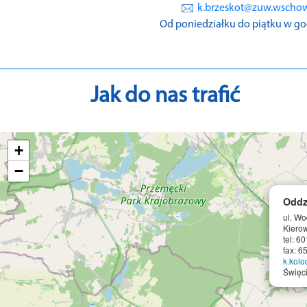
k.brzeskot@zuw.wscho
Od poniedziałku do piątku w godz
Jak do nas trafić
+
−
Oddz
ul. W
Kierow
tel: 6
fax: 6
k.kol
Święc