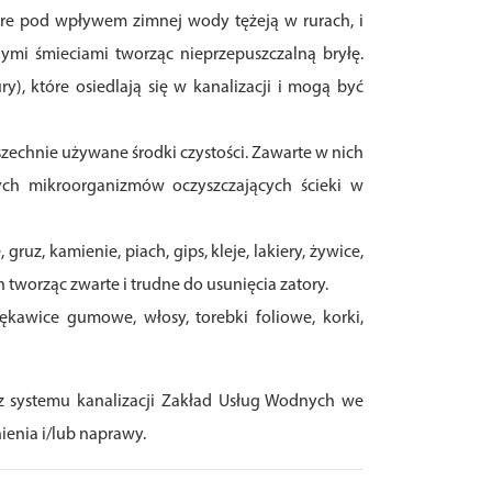
óre pod wpływem zimnej wody tężeją w rurach, i
nnymi śmieciami tworząc nieprzepuszczalną bryłę.
ry), które osiedlają się w kanalizacji i mogą być
szechnie używane środki czystości. Zawarte w nich
ych mikroorganizmów oczyszczających ścieki w
uz, kamienie, piach, gips, kleje, lakiery, żywice,
 tworząc zwarte i trudne do usunięcia zatory.
rękawice gumowe, włosy, torebki foliowe, korki,
z systemu kanalizacji Zakład Usług Wodnych we
ienia i/lub naprawy.