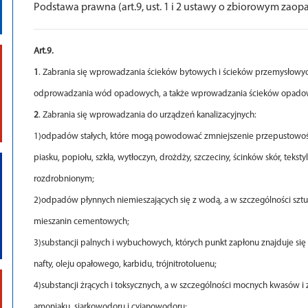
Podstawa prawna (art.9, ust. 1 i 2 ustawy o zbiorowym zao
Art.9.
1
. Zabrania się wprowadzania ścieków bytowych i ścieków przemysłowy
odprowadzania wód opadowych, a także wprowadzania ścieków opadowyc
2
. Zabrania się wprowadzania do urządzeń kanalizacyjnych:
1)odpadów stałych, które mogą powodować zmniejszenie przepustowości
piasku, popiołu, szkła, wytłoczyn, drożdży, szczeciny, ścinków skór, teksty
rozdrobnionym;
2)odpadów płynnych niemieszających się z wodą, a w szczególności sztucz
mieszanin cementowych;
3)substancji palnych i wybuchowych, których punkt zapłonu znajduje się
nafty, oleju opałowego, karbidu, trójnitrotoluenu;
4)substancji żrących i toksycznych, a w szczególności mocnych kwasów i 
amoniaku, siarkowodoru i cyjanowodoru;