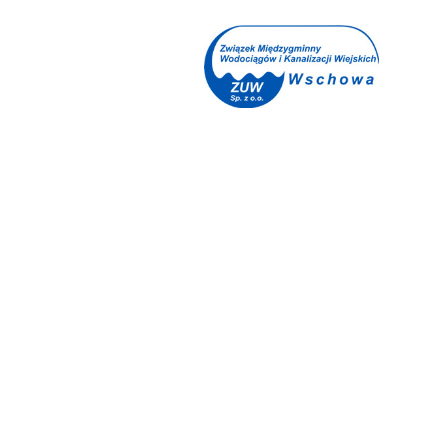
Planowane
wyłączenia wody
Załatw sprawę